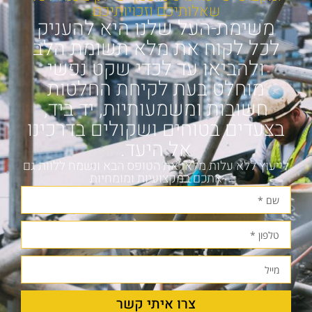
שאלותיכם וזכויותיכם
משימת-העל שלנו היא להעניק
לכל לקוח את מלא תשומת הלב
ולהביאו עד לכדי שקט נפשי
מוחלט בעת לקיחת החלטות
חשובות ומשמעותיות, יד ביד,
בצעדים בטוחים ושקולים בדרכינו
אל היעד.
לייעוץ ללא עלות מלאו את הטופס הבא ונשמח ללוות גם
אתכם במקצועיות ומומחיות
צרו איתי קשר