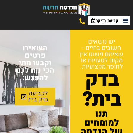
קביעת בדיקה
יש נושאים
השאירו
חשובים בחיים -
שאיתם פשוט אין
פרטים
מקום לטעויות או
וקבעו מתי
לחוסר מקצועיות.
בדק
הכי נוח לכם
להפגש:
בית?
לקביעת
בדק בית
תנו
למומחים
של הנדסה