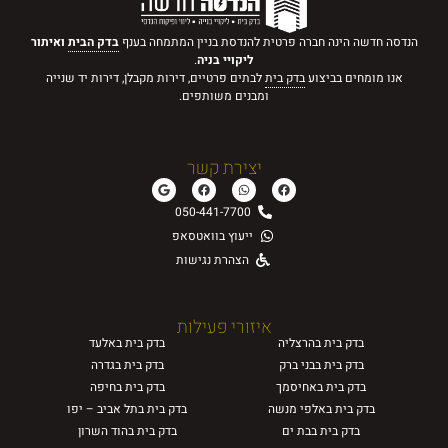
הנדסה חדשה הינה חברה פרטית להנדסת בניין המתמחה בענף
בדק הבית
ואיתור
ליקויי בניה
.
אנו מומחים בביצוע
בדק בית
לבתים פרטיים, דירות מקבלן, דירות יד שנייה
ומבנים משותפים.
יצירת קשר
050-441-7700
ייעוץ בוואטסאפ
הצהרת נגישות
איזורי פעילות
בדק בית
בהרצליה
בדק בית
באלעד
בדק בית
בבני ברק
בדק בית
בגדרה
בדק בית
באחיסמך
בדק בית
בחיפה
בדק בית
באלפי מנשה
בדק בית
בתל אביב – יפו
בדק בית
בבת ים
בדק בית
בהוד השרון