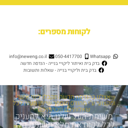
לקוחות מספרים:
info@neweng.co.il
050-4417700
Whatsapp
בדק בית
ואיתור ליקויי בנייה - הנדסה חדשה
בדק בית
וליקויי בנייה - שאלות ותשובות
אצלנו בהנדסה חדשה תקבלו ליווי אישי
ומקצועי ע"י מהנדס מוסמך שייתן מענה לכל
שאלותיכם וזכויותיכם
משימת-העל שלנו היא להעניק
לכל לקוח את מלא תשומת הלב