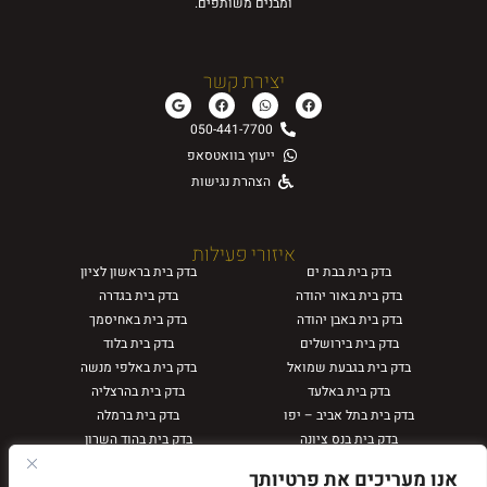
ומבנים משותפים.
יצירת קשר
050-441-7700
ייעוץ בוואטסאפ
הצהרת נגישות
איזורי פעילות
בדק בית
בבת ים
בדק בית
בראשון לציון
בדק בית
באור יהודה
בדק בית
בגדרה
בדק בית
באבן יהודה
בדק בית
באחיסמך
בדק בית
בירושלים
בדק בית
בלוד
בדק בית
בגבעת שמואל
בדק בית
באלפי מנשה
בדק בית
באלעד
בדק בית
בהרצליה
בדק בית
בתל אביב – יפו
בדק בית
ברמלה
בדק בית
בנס ציונה
בדק בית
בהוד השרון
בדק בית
בגבעתיים
בדק בית
בחיפה
אנו מעריכים את פרטיותך
בדק בית
באריאל
בדק בית
בחולון