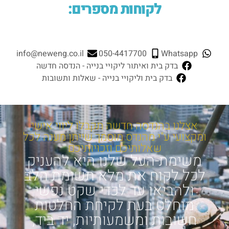
לקוחות מספרים:
info@neweng.co.il
050-4417700
Whatsapp
בדק בית
ואיתור ליקויי בנייה - הנדסה חדשה
בדק בית
וליקויי בנייה - שאלות ותשובות
אצלנו בהנדסה חדשה תקבלו ליווי אישי
ומקצועי ע"י מהנדס מוסמך שייתן מענה לכל
שאלותיכם וזכויותיכם
משימת-העל שלנו היא להעניק
לכל לקוח את מלא תשומת הלב
ולהביאו עד לכדי שקט נפשי
מוחלט בעת לקיחת החלטות
חשובות ומשמעותיות, יד ביד,