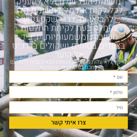
משימת-העל שלנו היא להעניק
לכל לקוח את מלא תשומת הלב
ולהביאו עד לכדי שקט נפשי
מוחלט בעת לקיחת החלטות
חשובות ומשמעותיות, יד ביד,
בצעדים בטוחים ושקולים בדרכינו
אל היעד.
לייעוץ ללא עלות מלאו את הטופס הבא ונשמח ללוות גם
אתכם במקצועיות ומומחיות
צרו איתי קשר