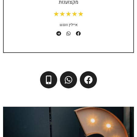
מקצוענות
★
★
★
★
★
איילין ווגנש