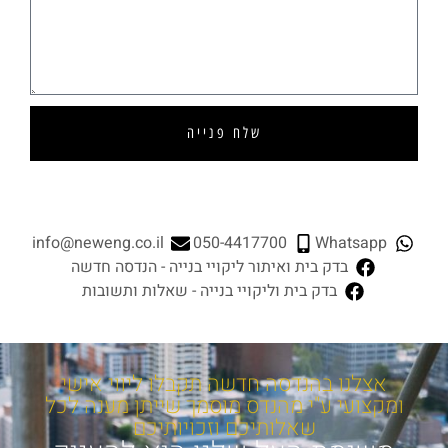
שלח
פנייה
info@neweng.co.il
050-4417700
Whatsapp
בדק בית
ואיתור ליקויי בנייה - הנדסה חדשה
בדק בית
וליקויי בנייה - שאלות ותשובות
אצלנו בהנדסה חדשה תקבלו ליווי אישי
ומקצועי ע"י מהנדס מוסמך שייתן מענה לכל
שאלותיכם וזכויותיכם