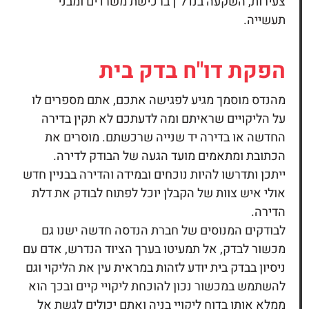
צעירות, השקעה בנדל”ן ברכישת משרדים ומבני
תעשייה.
הפקת דו"ח
בדק בית
מהנדס מוסמך מגיע לפגישה אתכם, אתם מספרים לו
על הליקויים שראיתם ומה לדעתכם לא תקין בדירה
החדשה או בדירה יד שנייה שרכשתם. מוסרים את
הכתובת ומתאמים מועד הגעה של הבודק לדירה.
ייתכן ותדרשו להיות נוכחים ובמידה והדירה בבניין חדש
אולי איש צוות של הקבלן יוכל לפתוח לבודק את דלת
הדירה.
לבודקים המנוסים של חברת הנדסה חדשה ישנו גם
מכשור לבדק, אל תמעיטו בערך הציוד הנדרש, אדם עם
ניסיון בבדק בית יודע לזהות במראית עין את הליקוי וגם
להשתמש במכשור נכון להוכחת ליקויי קיים ובכך הוא
ממלא אותו בדוח ליקויי בניה ואתם יכולים לגשת אל