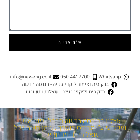
שלח
פנייה
info@neweng.co.il
050-4417700
Whatsapp
בדק בית
ואיתור ליקויי בנייה - הנדסה חדשה
בדק בית
וליקויי בנייה - שאלות ותשובות
אצלנו בהנדסה חדשה תקבלו ליווי אישי
ומקצועי ע"י מהנדס מוסמך שייתן מענה לכל
שאלותיכם וזכויותיכם