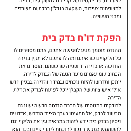
לצעירים, פרוייקטים של קבלנים למשקיעים, בנייה
למשפחות צעירות, השקעה בנדל”ן ברכישת משרדים
ומבני תעשייה.
הפקת דו"ח
בדק בית
מהנדס מוסמך מגיע לפגישה אתכם, אתם מספרים לו
על הליקויים שראיתם ומה לדעתכם לא תקין בדירה
החדשה או בדירה יד שנייה שרכשתם. מוסרים את
הכתובת ומתאמים מועד הגעה של הבודק לדירה.
ייתכן ותדרשו להיות נוכחים ובמידה והדירה בבניין חדש
אולי איש צוות של הקבלן יוכל לפתוח לבודק את דלת
הדירה.
לבודקים המנוסים של חברת הנדסה חדשה ישנו גם
מכשור לבדק, אל תמעיטו בערך הציוד הנדרש, אדם עם
ניסיון בבדק בית יודע לזהות במראית עין את הליקוי וגם
להשתמש במכשור נכון להוכחת ליקויי קיים ובכך הוא