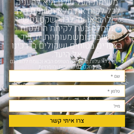
משימת-העל שלנו היא להעניק
לכל לקוח את מלא תשומת הלב
ולהביאו עד לכדי שקט נפשי
מוחלט בעת לקיחת החלטות
חשובות ומשמעותיות, יד ביד,
בצעדים בטוחים ושקולים בדרכינו
אל היעד.
לייעוץ ללא עלות מלאו את הטופס הבא ונשמח ללוות גם
אתכם במקצועיות ומומחיות
צרו איתי קשר