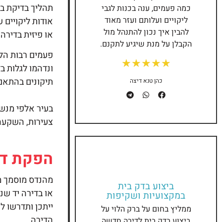
תהליך בדיקת
בד
כמה פעמים, ענה בכנות לגבי
ליקויים ועלותם ועזר מאוד
אודות ליקויים 
להבין איך נכון להתנהל מול
או פיזית בדירה
הקבלן על מנת שיגיע לתקנם.
פעמים רבות הלק
★
★
★
★
★
ונדהמו לגלות ב
תיקונים בהתאם 
כהן טנא דיצה
בעיר אלפי מנשה
צעירות, השקעה 
הפקת דו
מהנדס מוסמך מ
ביצוע
בדק בית
או בדירה יד ש
במקצועיות ושקיפות
ייתכן ותדרשו ל
ממליץ בחום על ברק הלוי על
הדירה.
ביצוע
בדק בית
לדירה חדשה