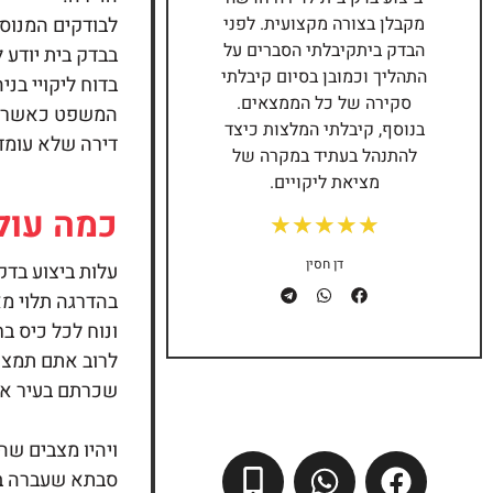
לבודקים המנוסי
מקבלן בצורה מקצועית. לפני
הבדק ביתקיבלתי הסברים על
בבדק בית יודע 
התהליך וכמובן בסיום קיבלתי
בדוח ליקויי בנ
סקירה של כל הממצאים.
המשפט כאשר בי
בנוסף, קיבלתי המלצות כיצד
דירה שלא עומד
להתנהל בעתיד במקרה של
מציאת ליקויים.
כמה עול
★
★
★
★
★
דן חסין
עלות ביצוע
בדק 
בהדרגה תלוי מא
ונוח לכל כיס 
לרוב אתם תמצאו
שכרתם בעיר אל
ויהיו מצבים ש
סבתא שעברה בי