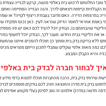
ל טוב! החלטתם לרכוש בית באלפי מנשה, קרקע לבנייה עצמית בא
 הקבלניות קיימות ויצאתם לדרך. והנה הבנייה הסתיימה ואתם
יה במרצפות הדירה. האם מדובר בעבודת ריצוף לקויה? או שמה
. מי באמת אחראי לחוסר הדיוק שנראה לעין. כאן נכנס תפקידו ש
הליקויי שהבחנתם בו, הבודק יוכל להגיד לכם האם יש פה מספיק
 או את הליקויי בבית החדש. מעבר לכך, הבודק יוכל לחשוף בפנ
תם ללא בדיקת בדק בית ומתוך כך תוכלו להסכים איתנו שהתשלו
כם כמה מאות אלפי שקלים שמבלי לתכנן הייתם מוציאים מכיס
בניה והיא הקבלן המבצע.
איך לבחור חברה לבדק בית באלפי
עות שירותי
בדק בית,
הרבה מהחברות תוכלו למצוא בדפי מידע ל
לחפש בדק בית מדרג והתוצאה תניב לכם בודקים מוסמכים לבדק ב
דסה חדשה במדרג) אלמנט זה טוב לסינון בעלי מקצוע אמינים לב