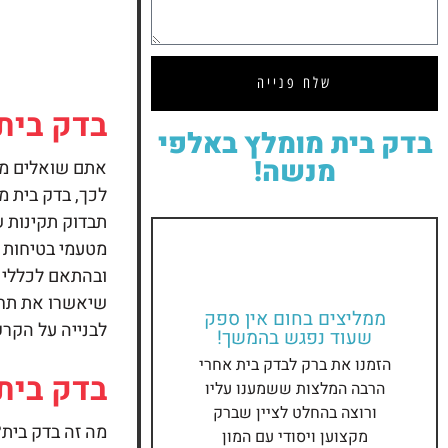
שלח
פנייה
בדק בית
בדק בית
מומלץ באלפי
מנשה!
אתם שואלים מה
לכך, בדק בית מ
תבדוק תקינות ש
מטעמי בטיחות א
ובהתאם לכללי ה
שיאשרו את תחי
ממליצים בחום אין ספק
לבנייה על הקרק
שעוד נפגש בהמשך!
הזמנו את ברק לבדק בית אחרי
בדק בית
הרבה המלצות ששמענו עליו
ורוצה בהחלט לציין שברק
מה זה
בדק בית?
מקצוען ויסודי עם המון