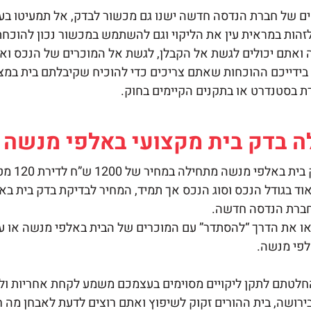
ם של חברת הנדסה חדשה ישנו גם מכשור לבדק, אל תמעיטו בערך
לזהות במראית עין את הליקוי וגם להשתמש במכשור נכון להוכחת 
יה ואתם יכולים לגשת אל הקבלן, לגשת אל המוכרים של הנכס ואפ
דייכם ההוכחות שאתם צריכים כדי להוכיח שקיבלתם בית במצב 
ת בסטנדרט או בתקנים הקיימים בחוק.
ה
בדק בית
מקצועי באלפי מנשה
בית
באלפי מ
וד בגודל הנכס וסוג הנכס אך תמיד, המחיר לבדיקת בדק בית בא
בחברת הנדסה חדשה.
 את הדרך “להסתדר” עם המוכרים של הבית באלפי מנשה או עם 
פי מנשה.
החלטתם לתקן ליקויים מסוימים בעצמכם משמע לקחת אחריות ול
רושה, בית ההורים זקוק לשיפוץ ואתם רוצים לדעת לאבחן מה