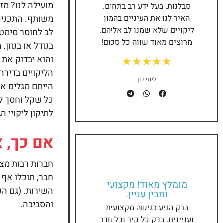
מועילה לנו? מז
סבלנות. בעל ידע רב בתחום.
האיר לנו את העיניים בהמון
משותף. התכניות
ליקויים שלא שמנו לב אליהם.
לב לחוסר סימטר
מרוצים מאוד שווה כל סכום!
בגודל או בגוון
והוא יבדוק את 
★
★
★
★
★
הליקויים בדירה
לינוי כנן
הייתם מגלים או
כל שקל וחסך ל
לתיקון ליקויי ה
אם כך, 
חברות רבות מצי
חבר, תוכלו אף 
מומלץ מאוד! מקצועי
השירות. (גם הנ
ומבין עניין.
והסביבה.
ברק הגיע בגישה מקצועית
ועניינית. בדק כל קיר וכל חדר