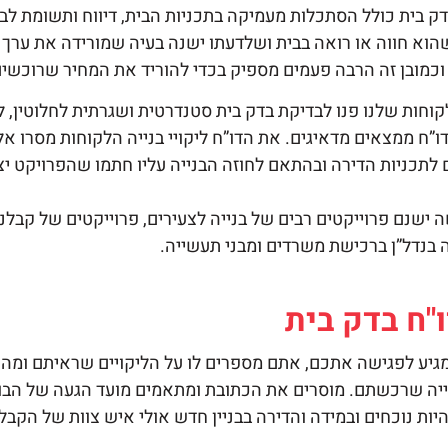
ק בית
כולל הסתכלות מעמיקה בתכניות הבית, דיווח ותשומת לב 
שהוא חווה או רואה בבית ושלדעתו ישנה בעיה שמורידה את ערך
 וכמובן זה הרבה פעמים מספיק בכדי להוריד את המחיר שרוכשים 
וחות שלנו פנו לבדיקת
בדק בית
סטנדרטית ושגרתית לחלוטין, לד
דו”ח ממצאים מדאיגים. את הדו”ח ליקויי בנייה הלקוחות מסרו אל
לתכניות הדירה ובהתאם לחוזה הבנייה עליו חתמו שהפרויקט יצ
 ישנם פרוייקטים רבים של בנייה לצעירים, פרוייקטים של קבל
בנדל”ן ברכישת משרדים ומבני תעשייה.
"ח
בדק בית
גיע לפגישה אתכם, אתם מספרים לו על הליקויים שראיתם ומה
נייה שרכשתם. מוסרים את הכתובת ומתאמים מועד הגעה של הבוד
היות נוכחים ובמידה והדירה בבניין חדש אולי איש צוות של הקבל